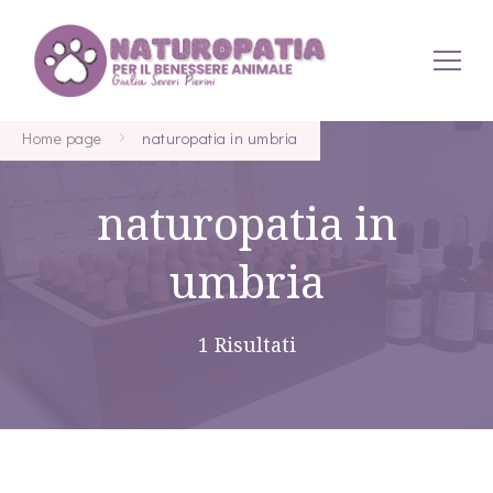
Naturopatia per Animali
Home page
naturopatia in umbria
naturopatia in
umbria
1 Risultati