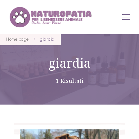
Naturopatia per Animali
Home page
giardia
giardia
1 Risultati