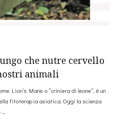
fungo che nutre cervello
nostri animali
me Lion’s Mane o “criniera di leone”, è un
lla fitoterapia asiatica. Oggi la scienza
e …