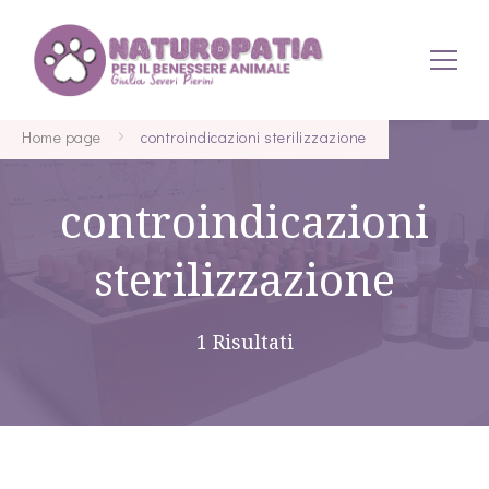
Naturopatia per Animali
Home page
controindicazioni sterilizzazione
controindicazioni
sterilizzazione
1 Risultati